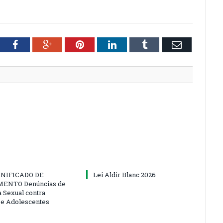
tter
Facebook
Google+
Pinterest
LinkedIn
Tumblr
Email
NIFICADO DE
Lei Aldir Blanc 2026
ENTO Denúncias de
a Sexual contra
 e Adolescentes