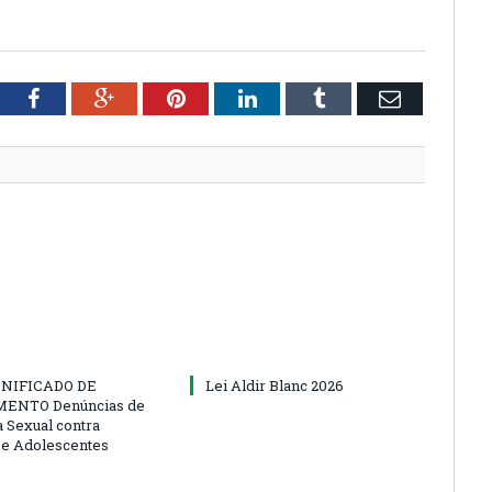
tter
Facebook
Google+
Pinterest
LinkedIn
Tumblr
Email
NIFICADO DE
Lei Aldir Blanc 2026
ENTO Denúncias de
a Sexual contra
 e Adolescentes