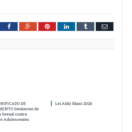
tter
Facebook
Google+
Pinterest
LinkedIn
Tumblr
Email
NIFICADO DE
Lei Aldir Blanc 2026
ENTO Denúncias de
a Sexual contra
 e Adolescentes