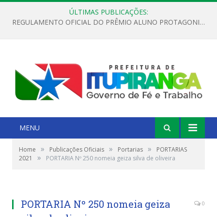
ÚLTIMAS PUBLICAÇÕES:
REGULAMENTO OFICIAL DO PRÊMIO ALUNO PROTAGONISTA – EDIÇÃO 2026
MENU
»
»
»
Home
Publicações Oficiais
Portarias
PORTARIAS
»
2021
PORTARIA Nº 250 nomeia geiza silva de oliveira
PORTARIA Nº 250 nomeia geiza
0