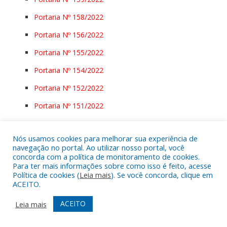
Portaria Nº 158/2022
Portaria Nº 156/2022
Portaria Nº 155/2022
Portaria Nº 154/2022
Portaria Nº 152/2022
Portaria Nº 151/2022
Portaria Nº 149/2022
Nós usamos cookies para melhorar sua experiência de
Portaria Nº 148/2022
navegação no portal. Ao utilizar nosso portal, você
concorda com a política de monitoramento de cookies.
Portaria Nº 147/2022
Para ter mais informações sobre como isso é feito, acesse
Política de cookies (
Leia mais
). Se você concorda, clique em
Portaria Nº 146/2022
ACEITO.
Portaria Nº 145/2022
ACEITO
Leia mais
Portaria Nº 144/2022