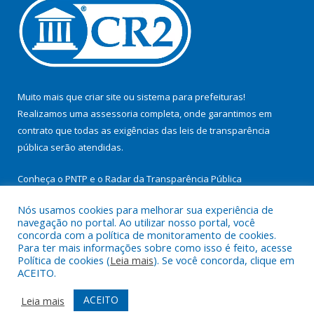
Muito mais que
criar site
ou
sistema para prefeituras
!
Realizamos uma
assessoria
completa, onde garantimos em
contrato que todas as exigências das
leis de transparência
pública
serão atendidas.
Conheça o
PNTP
e o
Radar da Transparência Pública
Nós usamos cookies para melhorar sua experiência de
navegação no portal. Ao utilizar nosso portal, você
concorda com a política de monitoramento de cookies.
Para ter mais informações sobre como isso é feito, acesse
Todos os direitos reservados a Prefeitura Municipal de
Política de cookies (
Leia mais
). Se você concorda, clique em
Itupiranga.
ACEITO.
Mapa do Site
Acessar Área Administrativa
ACEITO
Leia mais
Acessar Webmail