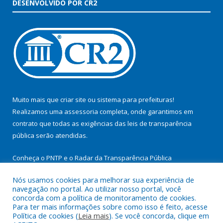
DESENVOLVIDO POR CR2
Muito mais que
criar site
ou
sistema para prefeituras
!
Realizamos uma
assessoria
completa, onde garantimos em
contrato que todas as exigências das
leis de transparência
pública
serão atendidas.
Conheça o
PNTP
e o
Radar da Transparência Pública
Nós usamos cookies para melhorar sua experiência de
navegação no portal. Ao utilizar nosso portal, você
concorda com a política de monitoramento de cookies.
Para ter mais informações sobre como isso é feito, acesse
Todos os direitos reservados a Prefeitura Municipal de
Política de cookies (
Leia mais
). Se você concorda, clique em
Itupiranga.