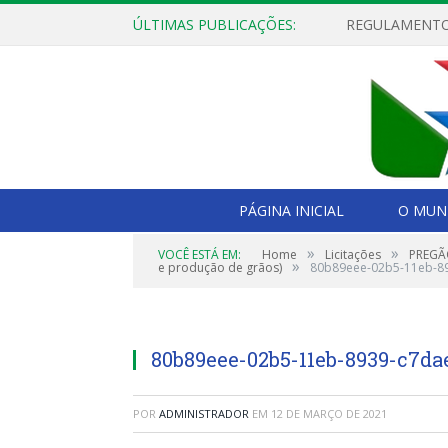
ÚLTIMAS PUBLICAÇÕES:
PÁGINA INICIAL
O MUNI
»
»
VOCÊ ESTÁ EM:
Home
Licitações
PREGÃO
»
e produção de grãos)
80b89eee-02b5-11eb-8
80b89eee-02b5-11eb-8939-c7da
POR
ADMINISTRADOR
EM
12 DE MARÇO DE 2021