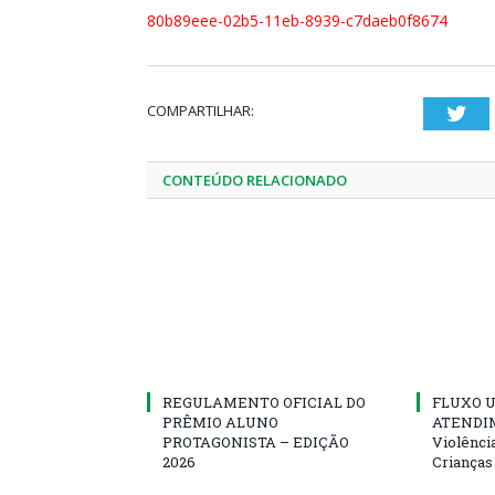
80b89eee-02b5-11eb-8939-c7daeb0f8674
COMPARTILHAR:
Twi
CONTEÚDO RELACIONADO
REGULAMENTO OFICIAL DO
FLUXO U
PRÊMIO ALUNO
ATENDIM
PROTAGONISTA – EDIÇÃO
Violênci
2026
Crianças