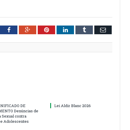
tter
Facebook
Google+
Pinterest
LinkedIn
Tumblr
Email
NIFICADO DE
Lei Aldir Blanc 2026
ENTO Denúncias de
a Sexual contra
 e Adolescentes