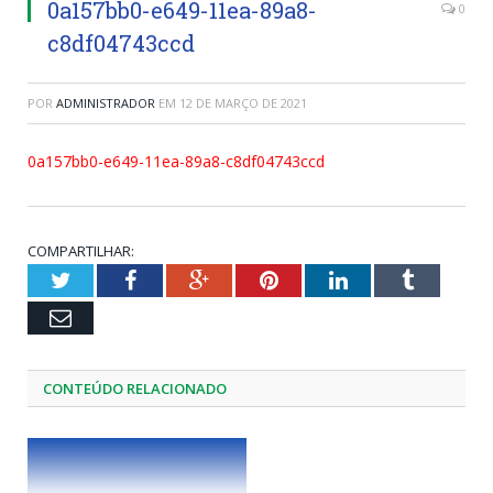
0a157bb0-e649-11ea-89a8-
0
c8df04743ccd
POR
ADMINISTRADOR
EM
12 DE MARÇO DE 2021
0a157bb0-e649-11ea-89a8-c8df04743ccd
COMPARTILHAR:
Twitter
Facebook
Google+
Pinterest
LinkedIn
Tumblr
Email
CONTEÚDO RELACIONADO