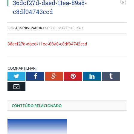
36dcf27d-daed-11ea-89a8-
0
c8df04743ccd
POR
ADMINISTRADOR
EM
12 DE MARÇO DE 2021
36dcf27d-daed-11ea-89a8-c8df04743ccd
COMPARTILHAR:
Twitter
Facebook
Google+
Pinterest
LinkedIn
Tumblr
Email
CONTEÚDO RELACIONADO