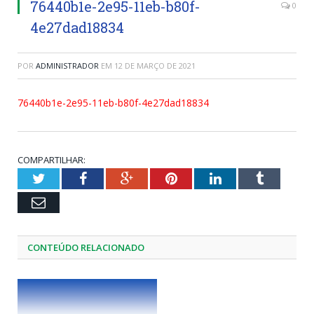
76440b1e-2e95-11eb-b80f-
0
4e27dad18834
POR
ADMINISTRADOR
EM
12 DE MARÇO DE 2021
76440b1e-2e95-11eb-b80f-4e27dad18834
COMPARTILHAR:
Twitter
Facebook
Google+
Pinterest
LinkedIn
Tumblr
Email
CONTEÚDO RELACIONADO