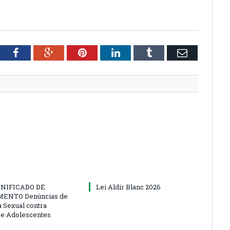
tter
Facebook
Google+
Pinterest
LinkedIn
Tumblr
Email
NIFICADO DE
Lei Aldir Blanc 2026
ENTO Denúncias de
a Sexual contra
 e Adolescentes