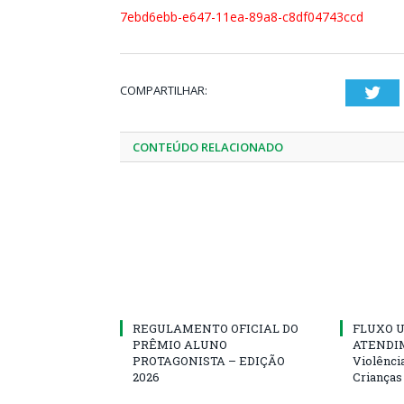
7ebd6ebb-e647-11ea-89a8-c8df04743ccd
COMPARTILHAR:
Twi
CONTEÚDO RELACIONADO
REGULAMENTO OFICIAL DO
FLUXO U
PRÊMIO ALUNO
ATENDIM
PROTAGONISTA – EDIÇÃO
Violênci
2026
Crianças