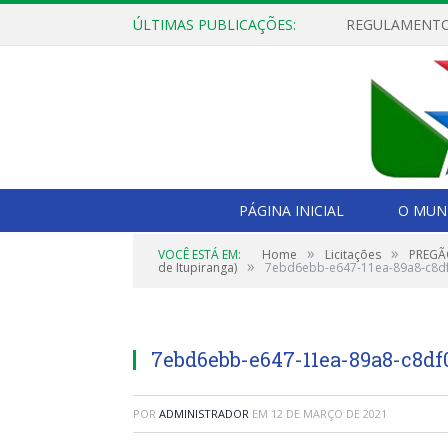
ÚLTIMAS PUBLICAÇÕES:
PÁGINA INICIAL
O MUNI
»
»
VOCÊ ESTÁ EM:
Home
Licitações
PREGÃO
»
de Itupiranga)
7ebd6ebb-e647-11ea-89a8-c8d
7ebd6ebb-e647-11ea-89a8-c8d
POR
ADMINISTRADOR
EM
12 DE MARÇO DE 2021