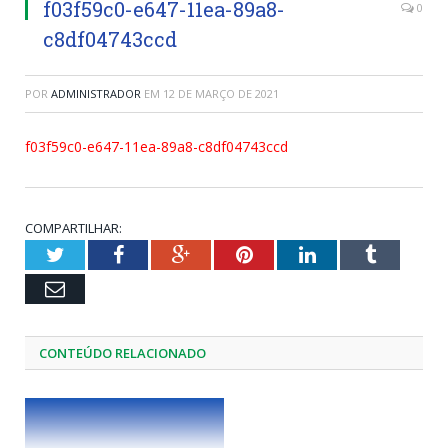
f03f59c0-e647-11ea-89a8-
0
c8df04743ccd
POR
ADMINISTRADOR
EM
12 DE MARÇO DE 2021
f03f59c0-e647-11ea-89a8-c8df04743ccd
COMPARTILHAR:
Twitter
Facebook
Google+
Pinterest
LinkedIn
Tumblr
Email
CONTEÚDO RELACIONADO