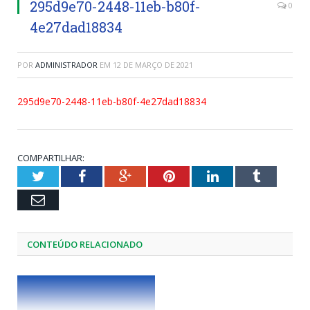
295d9e70-2448-11eb-b80f-
0
4e27dad18834
POR
ADMINISTRADOR
EM
12 DE MARÇO DE 2021
295d9e70-2448-11eb-b80f-4e27dad18834
COMPARTILHAR:
Twitter
Facebook
Google+
Pinterest
LinkedIn
Tumblr
Email
CONTEÚDO RELACIONADO