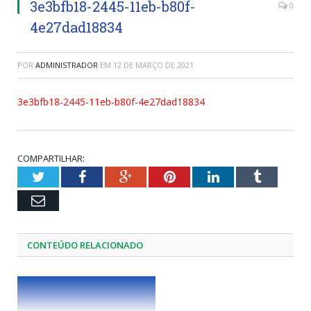
3e3bfb18-2445-11eb-b80f-
0
4e27dad18834
POR
ADMINISTRADOR
EM
12 DE MARÇO DE 2021
3e3bfb18-2445-11eb-b80f-4e27dad18834
COMPARTILHAR:
Twitter
Facebook
Google+
Pinterest
LinkedIn
Tumblr
Email
CONTEÚDO RELACIONADO