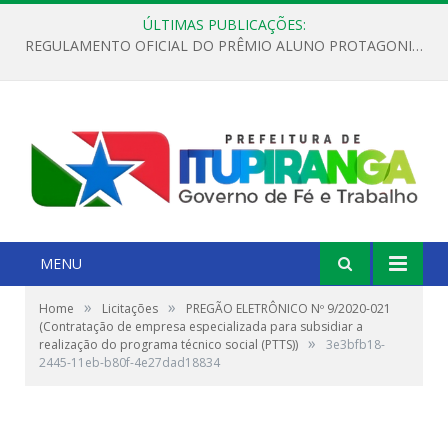
ÚLTIMAS PUBLICAÇÕES:
REGULAMENTO OFICIAL DO PRÊMIO ALUNO PROTAGONISTA – EDIÇÃO 2026
MENU
»
»
Home
Licitações
PREGÃO ELETRÔNICO Nº 9/2020-021
(Contratação de empresa especializada para subsidiar a
»
realização do programa técnico social (PTTS))
3e3bfb18-
2445-11eb-b80f-4e27dad18834