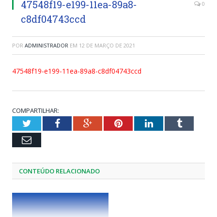
47548f19-e199-11ea-89a8-
0
c8df04743ccd
POR
ADMINISTRADOR
EM
12 DE MARÇO DE 2021
47548f19-e199-11ea-89a8-c8df04743ccd
COMPARTILHAR:
Twitter
Facebook
Google+
Pinterest
LinkedIn
Tumblr
Email
CONTEÚDO RELACIONADO