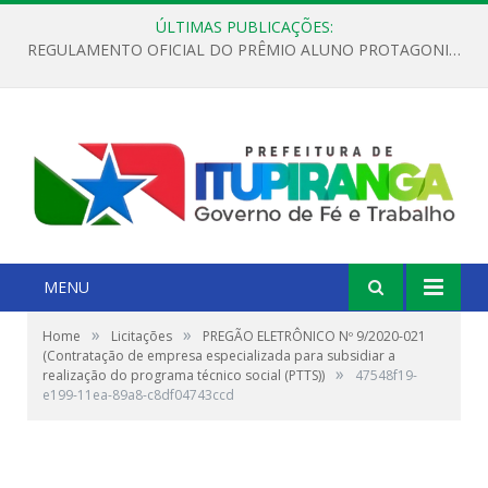
ÚLTIMAS PUBLICAÇÕES:
REGULAMENTO OFICIAL DO PRÊMIO ALUNO PROTAGONISTA – EDIÇÃO 2026
MENU
»
»
Home
Licitações
PREGÃO ELETRÔNICO Nº 9/2020-021
(Contratação de empresa especializada para subsidiar a
»
realização do programa técnico social (PTTS))
47548f19-
e199-11ea-89a8-c8df04743ccd