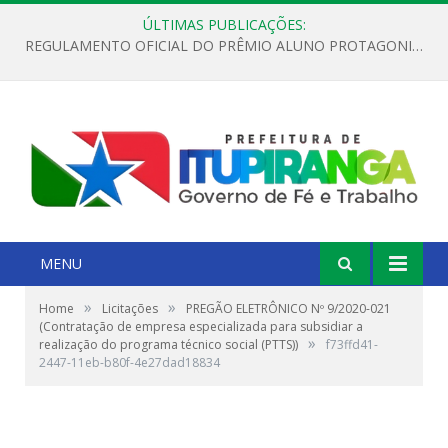
ÚLTIMAS PUBLICAÇÕES:
REGULAMENTO OFICIAL DO PRÊMIO ALUNO PROTAGONISTA – EDIÇÃO 2026
MENU
»
»
Home
Licitações
PREGÃO ELETRÔNICO Nº 9/2020-021
(Contratação de empresa especializada para subsidiar a
»
realização do programa técnico social (PTTS))
f73ffd41-
2447-11eb-b80f-4e27dad18834