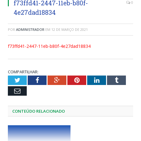
f73ffd41-2447-11eb-b80f-
0
4e27dad18834
POR
ADMINISTRADOR
EM
12 DE MARÇO DE 2021
f73ffd41-2447-11eb-b80f-4e27dad18834
COMPARTILHAR:
Twitter
Facebook
Google+
Pinterest
LinkedIn
Tumblr
Email
CONTEÚDO RELACIONADO