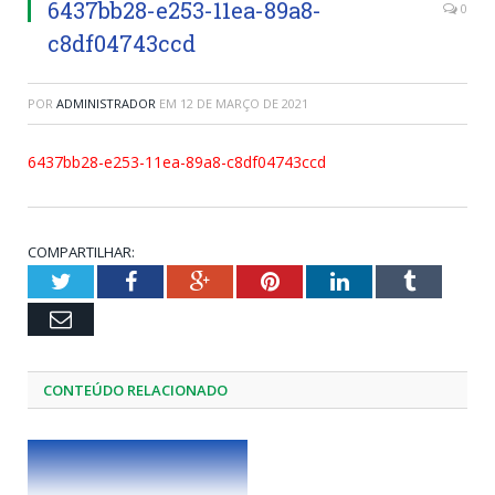
6437bb28-e253-11ea-89a8-
0
c8df04743ccd
POR
ADMINISTRADOR
EM
12 DE MARÇO DE 2021
6437bb28-e253-11ea-89a8-c8df04743ccd
COMPARTILHAR:
Twitter
Facebook
Google+
Pinterest
LinkedIn
Tumblr
Email
CONTEÚDO RELACIONADO