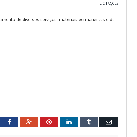
LICITAÇÕES
imento de diversos serviços, materiais permanentes e de
tter
Facebook
Google+
Pinterest
LinkedIn
Tumblr
Email