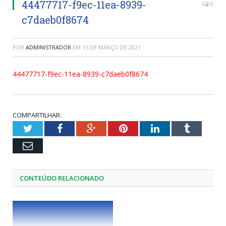
44477717-f9ec-11ea-8939-
0
c7daeb0f8674
POR
ADMINISTRADOR
EM
15 DE MARÇO DE 2021
44477717-f9ec-11ea-8939-c7daeb0f8674
COMPARTILHAR:
Twitter
Facebook
Google+
Pinterest
LinkedIn
Tumblr
Email
CONTEÚDO RELACIONADO