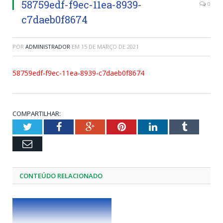
58759edf-f9ec-11ea-8939-
0
c7daeb0f8674
POR
ADMINISTRADOR
EM
15 DE MARÇO DE 2021
58759edf-f9ec-11ea-8939-c7daeb0f8674
COMPARTILHAR:
Twitter
Facebook
Google+
Pinterest
LinkedIn
Tumblr
Email
CONTEÚDO RELACIONADO