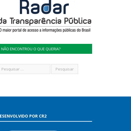
NÃO ENCONTROU O QUE QUERIA?
ESENVOLVIDO POR CR2