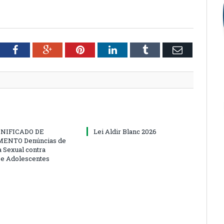
tter
Facebook
Google+
Pinterest
LinkedIn
Tumblr
Email
NIFICADO DE
Lei Aldir Blanc 2026
ENTO Denúncias de
a Sexual contra
 e Adolescentes