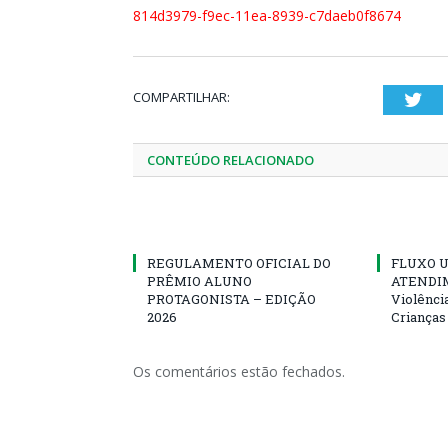
814d3979-f9ec-11ea-8939-c7daeb0f8674
COMPARTILHAR:
Twi
CONTEÚDO RELACIONADO
REGULAMENTO OFICIAL DO
FLUXO U
PRÊMIO ALUNO
ATENDIM
PROTAGONISTA – EDIÇÃO
Violênci
2026
Crianças
Os comentários estão fechados.