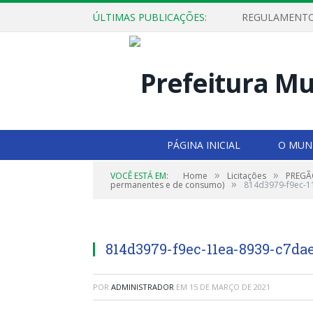
ÚLTIMAS PUBLICAÇÕES:
PÁGINA INICIAL
O MUNI
»
»
VOCÊ ESTÁ EM:
Home
Licitações
PREGÃO
»
permanentes e de consumo)
814d3979-f9ec-1
814d3979-f9ec-11ea-8939-c7da
POR
ADMINISTRADOR
EM
15 DE MARÇO DE 2021