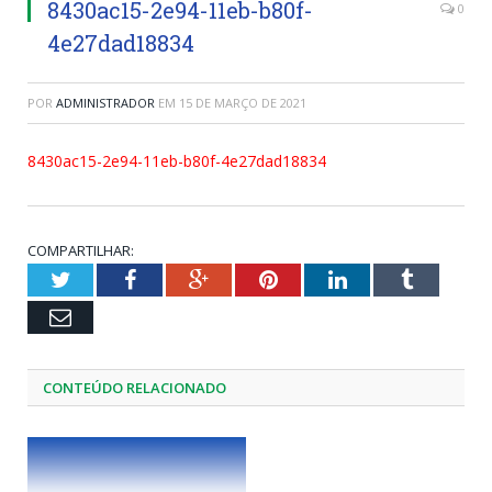
8430ac15-2e94-11eb-b80f-
0
4e27dad18834
POR
ADMINISTRADOR
EM
15 DE MARÇO DE 2021
8430ac15-2e94-11eb-b80f-4e27dad18834
COMPARTILHAR:
Twitter
Facebook
Google+
Pinterest
LinkedIn
Tumblr
Email
CONTEÚDO RELACIONADO