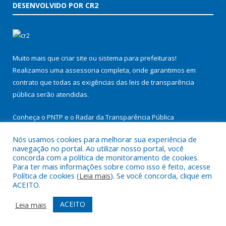
DESENVOLVIDO POR CR2
Muito mais que
criar site
ou
sistema para prefeituras
!
Realizamos uma
assessoria
completa, onde garantimos em
contrato que todas as exigências das
leis de transparência
pública
serão atendidas.
Conheça o
PNTP
e o
Radar da Transparência Pública
Nós usamos cookies para melhorar sua experiência de
navegação no portal. Ao utilizar nosso portal, você
concorda com a política de monitoramento de cookies.
Para ter mais informações sobre como isso é feito, acesse
Todos os direitos reservados a Prefeitura Municipal de
Política de cookies (
Leia mais
). Se você concorda, clique em
Itupiranga.
ACEITO.
Mapa do Site
Acessar Área Administrativa
ACEITO
Leia mais
Acessar Webmail