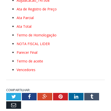
Adjudicacao_141508
Ata de Registro de Preço
Ata Parcial
Ata Total
Termo de Homologação
NOTA FISCAL LIDER
Parecer Final
Termo de aceite
Vencedores
COMPARTILHAR:
Twitter
Facebook
Google+
Pinterest
LinkedIn
Tumblr
Email