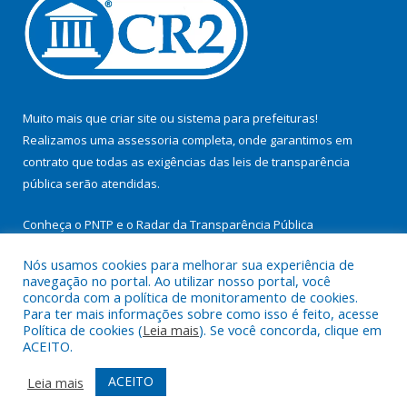
Muito mais que
criar site
ou
sistema para prefeituras
!
Realizamos uma
assessoria
completa, onde garantimos em
contrato que todas as exigências das
leis de transparência
pública
serão atendidas.
Conheça o
PNTP
e o
Radar da Transparência Pública
Nós usamos cookies para melhorar sua experiência de
navegação no portal. Ao utilizar nosso portal, você
concorda com a política de monitoramento de cookies.
Para ter mais informações sobre como isso é feito, acesse
Todos os direitos reservados a Prefeitura Municipal de
Política de cookies (
Leia mais
). Se você concorda, clique em
Itupiranga.
ACEITO.
Mapa do Site
Acessar Área Administrativa
ACEITO
Leia mais
Acessar Webmail