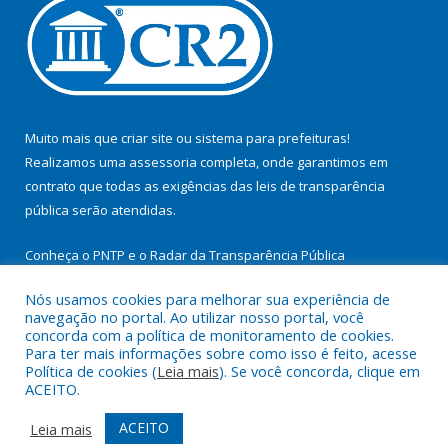
Muito mais que
criar site
ou
sistema para prefeituras
!
Realizamos uma
assessoria
completa, onde garantimos em
contrato que todas as exigências das
leis de transparência
pública
serão atendidas.
Conheça o
PNTP
e o
Radar da Transparência Pública
Nós usamos cookies para melhorar sua experiência de
navegação no portal. Ao utilizar nosso portal, você
concorda com a política de monitoramento de cookies.
Para ter mais informações sobre como isso é feito, acesse
Todos os direitos reservados a Prefeitura Municipal de
Política de cookies (
Leia mais
). Se você concorda, clique em
Itupiranga.
ACEITO.
Mapa do Site
Acessar Área Administrativa
ACEITO
Leia mais
Acessar Webmail