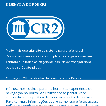
DESENVOLVIDO POR CR2
Muito mais que
criar site
ou
sistema para prefeituras
!
Realizamos uma
assessoria
completa, onde garantimos em
contrato que todas as exigências das
leis de transparência
pública
serão atendidas.
Conheça o
PNTP
e o
Radar da Transparência Pública
Nós usamos cookies para melhorar sua experiência de
navegação no portal. Ao utilizar nosso portal, você
concorda com a política de monitoramento de cookies.
Para ter mais informações sobre como isso é feito, acesse
Todos os direitos reservados a Prefeitura Municipal de
Política de cookies (
Leia mais
). Se você concorda, clique em