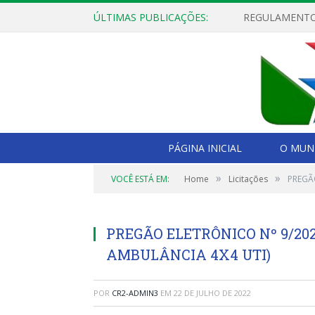
ÚLTIMAS PUBLICAÇÕES:
PÁGINA INICIAL
O MUNI
»
»
VOCÊ ESTÁ EM:
Home
Licitações
PREGÃ
PREGÃO ELETRÔNICO Nº 9/20
AMBULÂNCIA 4X4 UTI)
POR
CR2-ADMIN3
EM
22 DE JULHO DE 2022