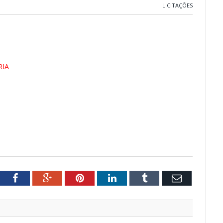
LICITAÇÕES
RIA
tter
Facebook
Google+
Pinterest
LinkedIn
Tumblr
Email