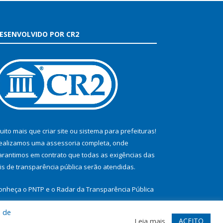
ESENVOLVIDO POR CR2
uito mais que
criar site
ou
sistema para prefeituras
!
ealizamos uma
assessoria
completa, onde
arantimos em contrato que todas as exigências das
eis de transparência pública
serão atendidas.
onheça o
PNTP
e o
Radar da Transparência Pública
a de
ACEITO
Leia mais