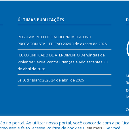
ÚLTIMAS PUBLICAÇÕES
D
REGULAMENTO OFICIAL DO PRÊMIO ALUNO
PROTAGONISTA – EDIÇÃO 2026
3 de agosto de 2026
FLUXO UNIFICADO DE ATENDIMENTO Denúncias de
Violência Sexual contra Crianças e Adolescentes
30
de abril de 2026
M
Lei Aldir Blanc 2026
24 de abril de 2026
R
g
l
C
 no portal. Ao utilizar nosso portal, você concorda com a polític
 isso é feito, acesse Política de cookies (
Leia mais
). Se você