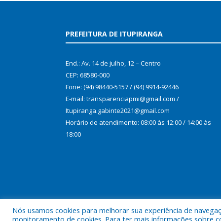
PREFEITURA DE ITUPIRANGA
End.: Av. 14 de julho, 12 – Centro
CEP: 68580-000
Fone: (94) 98440-5157 / (94) 9914-92446
E-mail: transparenciapmi@gmail.com /
Itupiranga.gabinte2021@gmail.com
Horário de atendimento: 08:00 às 12:00 / 14:00 às
18:00
Nós usamos cookies para melhorar sua experiência de navegação
monitoramento de cookies. Para ter mais informações sobre como