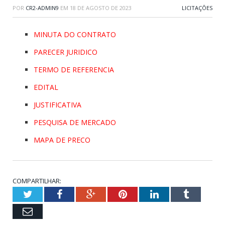
POR
CR2-ADMIN9
EM
18 DE AGOSTO DE 2023
LICITAÇÕES
MINUTA DO CONTRATO
PARECER JURIDICO
TERMO DE REFERENCIA
EDITAL
JUSTIFICATIVA
PESQUISA DE MERCADO
MAPA DE PRECO
COMPARTILHAR:
Twitter
Facebook
Google+
Pinterest
LinkedIn
Tumblr
Email