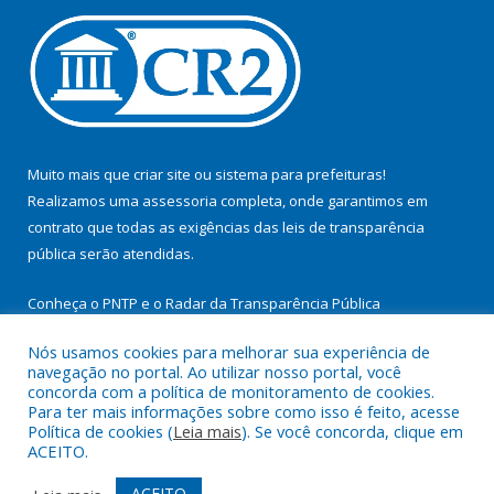
Muito mais que
criar site
ou
sistema para prefeituras
!
Realizamos uma
assessoria
completa, onde garantimos em
contrato que todas as exigências das
leis de transparência
pública
serão atendidas.
Conheça o
PNTP
e o
Radar da Transparência Pública
Nós usamos cookies para melhorar sua experiência de
navegação no portal. Ao utilizar nosso portal, você
concorda com a política de monitoramento de cookies.
Para ter mais informações sobre como isso é feito, acesse
Todos os direitos reservados a Prefeitura Municipal de
Política de cookies (
Leia mais
). Se você concorda, clique em
Itupiranga.
ACEITO.
Mapa do Site
Acessar Área Administrativa
ACEITO