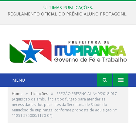
ÚLTIMAS PUBLICAÇÕES:
REGULAMENTO OFICIAL DO PRÊMIO ALUNO PROTAGONISTA – EDIÇÃO 2026
MENU
»
»
Home
Licitações
PREGÃO PRESENCIAL Nº 9/2018-017
(Aquisição de ambulância tipo furgão para atender as
necessidades dos pacientes da Secretaria de Saúde do
Município de Itupiranga, conforme proposta de aquisição Nº
11851.575000/1170-04)