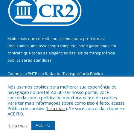
Muito mais que
criar site
ou
sistema para prefeituras
!
Realizamos uma
assessoria
completa, onde garantimos em
contrato que todas as exigências das
leis de transparência
pública
serão atendidas.
Conheça o
PNTP
e o
Radar da Transparência Pública
Nós usamos cookies para melhorar sua experiência de
navegação no portal. Ao utilizar nosso portal, você
concorda com a política de monitoramento de cookies.
Para ter mais informações sobre como isso é feito, acesse
Todos os direitos reservados a Prefeitura Municipal de
Política de cookies (
Leia mais
). Se você concorda, clique em
Itupiranga.
ACEITO.
Mapa do Site
Acessar Área Administrativa
ACEITO
Leia mais
Acessar Webmail