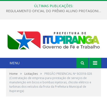
ÚLTIMAS PUBLICAÇÕES:
REGULAMENTO OFICIAL DO PRÊMIO ALUNO PROTAGONISTA – EDIÇÃO 2026
MENU
»
»
Home
Licitações
PREGÃO PRESENCIAL Nº 9/2018-028
(Contratação de empresa para prestação de serviços de
manutenção em bicos e bombas injetoras, chicote elétrico e
turbinas dos veículos da frota da Prefeitura Municipal de
Itupiranga)