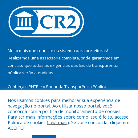
Muito mais que
criar site
ou
sistema para prefeituras
!
Realizamos uma
assessoria
completa, onde garantimos em
contrato que todas as exigências das
leis de transparência
pública
serão atendidas.
Conheça o
PNTP
e o
Radar da Transparência Pública
Nós usamos cookies para melhorar sua experiência de
navegação no portal. Ao utilizar nosso portal, você
concorda com a política de monitoramento de cookies.
Para ter mais informações sobre como isso é feito, acesse
Todos os direitos reservados a Prefeitura Municipal de
Política de cookies (
Leia mais
). Se você concorda, clique em
Itupiranga.
ACEITO.