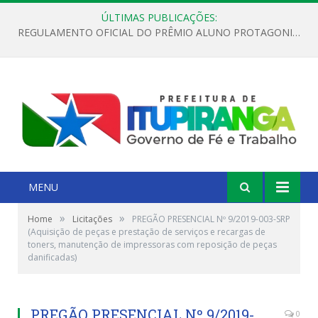
ÚLTIMAS PUBLICAÇÕES:
REGULAMENTO OFICIAL DO PRÊMIO ALUNO PROTAGONISTA – EDIÇÃO 2026
MENU
»
»
Home
Licitações
PREGÃO PRESENCIAL Nº 9/2019-003-SRP
(Aquisição de peças e prestação de serviços e recargas de
toners, manutenção de impressoras com reposição de peças
danificadas)
PREGÃO PRESENCIAL Nº 9/2019-
0