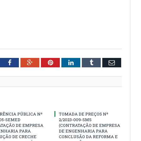
tter
Facebook
Google+
Pinterest
LinkedIn
Tumblr
Email
RÊNCIA PÚBLICA Nº
TOMADA DE PREÇOS Nº
005-SEMED
2/2023-009-SMS
ATAÇÃO DE EMPRESA
(CONTRATAÇÃO DE EMPRESA
ENHARIA PARA
DE ENGENHARIA PARA
UÇÃO DE CRECHE
CONCLUSÃO DA REFORMA E