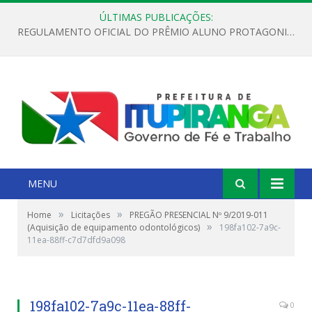
ÚLTIMAS PUBLICAÇÕES:
REGULAMENTO OFICIAL DO PRÊMIO ALUNO PROTAGONISTA – EDIÇÃO 2026
MENU
»
»
Home
Licitações
PREGÃO PRESENCIAL Nº 9/2019-011
»
(Aquisição de equipamento odontológicos)
198fa102-7a9c-
11ea-88ff-c7d7dfd9a098
198fa102-7a9c-11ea-88ff-
0