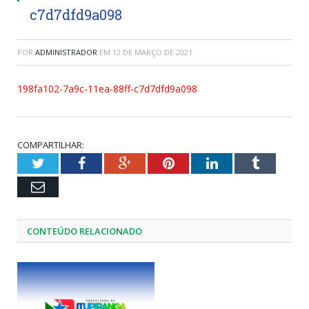
c7d7dfd9a098
POR
ADMINISTRADOR
EM
12 DE MARÇO DE 2021
198fa102-7a9c-11ea-88ff-c7d7dfd9a098
COMPARTILHAR:
Twitter
Facebook
Google+
Pinterest
LinkedIn
Tumblr
Email
CONTEÚDO RELACIONADO