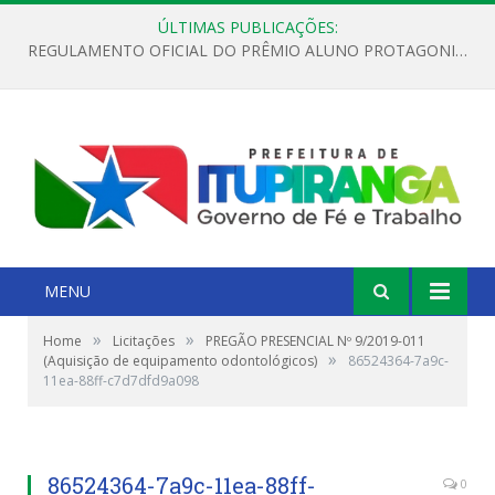
ÚLTIMAS PUBLICAÇÕES:
REGULAMENTO OFICIAL DO PRÊMIO ALUNO PROTAGONISTA – EDIÇÃO 2026
MENU
»
»
Home
Licitações
PREGÃO PRESENCIAL Nº 9/2019-011
»
(Aquisição de equipamento odontológicos)
86524364-7a9c-
11ea-88ff-c7d7dfd9a098
86524364-7a9c-11ea-88ff-
0