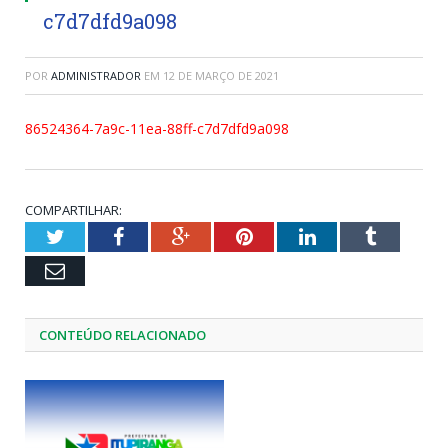
c7d7dfd9a098
POR
ADMINISTRADOR
EM
12 DE MARÇO DE 2021
86524364-7a9c-11ea-88ff-c7d7dfd9a098
COMPARTILHAR:
Twitter
Facebook
Google+
Pinterest
LinkedIn
Tumblr
Email
CONTEÚDO RELACIONADO