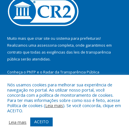
Muito mais que
criar site
ou
sistema para prefeituras
!
Realizamos uma
assessoria
completa, onde garantimos em
contrato que todas as exigências das
leis de transparência
pública
serão atendidas.
Conheça o
PNTP
e o
Radar da Transparência Pública
Nós usamos cookies para melhorar sua experiência de
navegação no portal. Ao utilizar nosso portal, você
concorda com a política de monitoramento de cookies.
Para ter mais informações sobre como isso é feito, acesse
Todos os direitos reservados a Prefeitura Municipal de
Política de cookies (
Leia mais
). Se você concorda, clique em
Itupiranga.
ACEITO.
Mapa do Site
Acessar Área Administrativa
ACEITO
Leia mais
Acessar Webmail