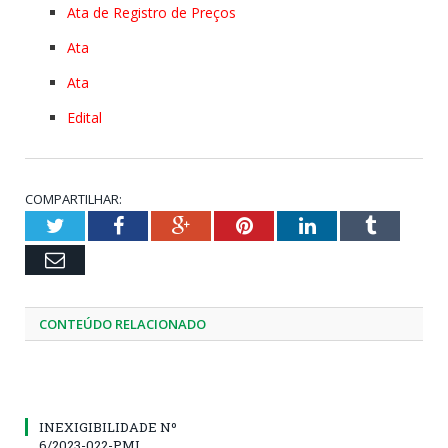
Ata de Registro de Preços
Ata
Ata
Edital
COMPARTILHAR:
Twitter
Facebook
Google+
Pinterest
LinkedIn
Tumblr
Email
CONTEÚDO RELACIONADO
INEXIGIBILIDADE Nº
6/2023-022-PMI