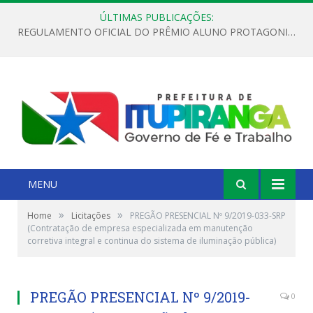
ÚLTIMAS PUBLICAÇÕES:
REGULAMENTO OFICIAL DO PRÊMIO ALUNO PROTAGONISTA – EDIÇÃO 2026
MENU
»
»
Home
Licitações
PREGÃO PRESENCIAL Nº 9/2019-033-SRP
(Contratação de empresa especializada em manutenção
corretiva integral e continua do sistema de iluminação pública)
PREGÃO PRESENCIAL Nº 9/2019-
0