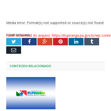
Media error: Format(s) not supported or source(s) not found
COMPARTILHAR:
Fazer download do arquivo: https://itupiranga.pa.gov.br/wp-
Twitter
Facebook
Google+
Pinterest
LinkedIn
Tumblr
Email
00:00
CONTEÚDO RELACIONADO