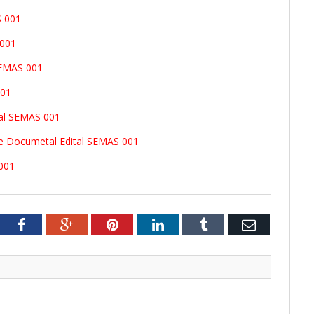
S 001
 001
SEMAS 001
001
al SEMAS 001
e Documetal Edital SEMAS 001
001
tter
Facebook
Google+
Pinterest
LinkedIn
Tumblr
Email