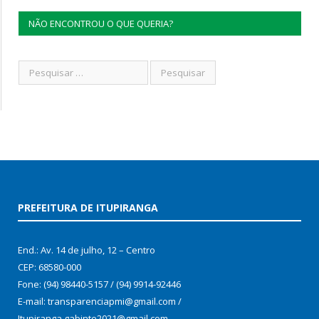
NÃO ENCONTROU O QUE QUERIA?
PREFEITURA DE ITUPIRANGA
End.: Av. 14 de julho, 12 – Centro
CEP: 68580-000
Fone: (94) 98440-5157 / (94) 9914-92446
E-mail: transparenciapmi@gmail.com /
Itupiranga.gabinte2021@gmail.com