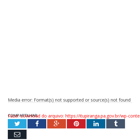
Media error: Format(s) not supported or source(s) not found
COMPARTILHAR:
Fazer download do arquivo: https://itupiranga.pa.gov.br/wp-c
Twitter
Facebook
Google+
Pinterest
LinkedIn
Tumblr
Email
00:00