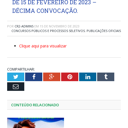
DE 15 DE FEVEREIRO DE 2023 –
DÉCIMA CONVOCAÇÃO.
POR
CR2-ADMIN5
EM
15 DE NOVEMBRO DE 2023
CONCURSOS PÚBLICOS E PROCESSOS SELETIVOS
,
PUBLICAÇÕES OFICIAIS
Clique aqui para visualizar
COMPARTILHAR:
Twitter
Facebook
Google+
Pinterest
LinkedIn
Tumblr
Email
CONTEÚDO RELACIONADO