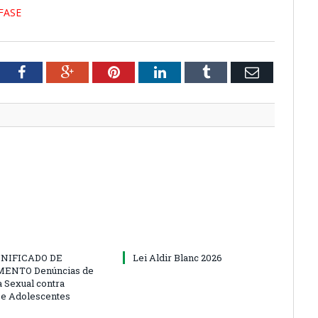
FASE
tter
Facebook
Google+
Pinterest
LinkedIn
Tumblr
Email
NIFICADO DE
Lei Aldir Blanc 2026
ENTO Denúncias de
a Sexual contra
 e Adolescentes