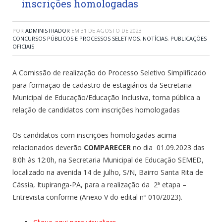
inscrições homologadas
POR
ADMINISTRADOR
EM
31 DE AGOSTO DE 2023
CONCURSOS PÚBLICOS E PROCESSOS SELETIVOS
,
NOTÍCIAS
,
PUBLICAÇÕES
OFICIAIS
A Comissão de realização do Processo Seletivo Simplificado
para formação de cadastro de estagiários da Secretaria
Municipal de Educação/Educação Inclusiva,
torna pública a
relação de candidatos com inscrições homologadas
Os candidatos com inscrições homologadas acima
relacionados deverão
COMPARECER
no dia 01.09.2023 das
8:0h às 12:0h, na Secretaria Municipal de Educação SEMED,
localizado na avenida 14 de julho, S/N, Bairro Santa Rita de
Cássia, Itupiranga-PA, para a realização da 2ª etapa –
Entrevista conforme (Anexo V do edital nº 010/2023).