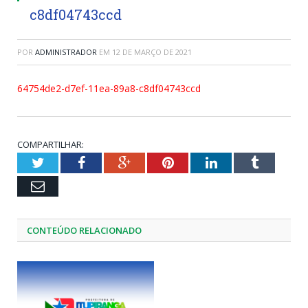
c8df04743ccd
POR
ADMINISTRADOR
EM
12 DE MARÇO DE 2021
64754de2-d7ef-11ea-89a8-c8df04743ccd
COMPARTILHAR:
Twitter
Facebook
Google+
Pinterest
LinkedIn
Tumblr
Email
CONTEÚDO RELACIONADO