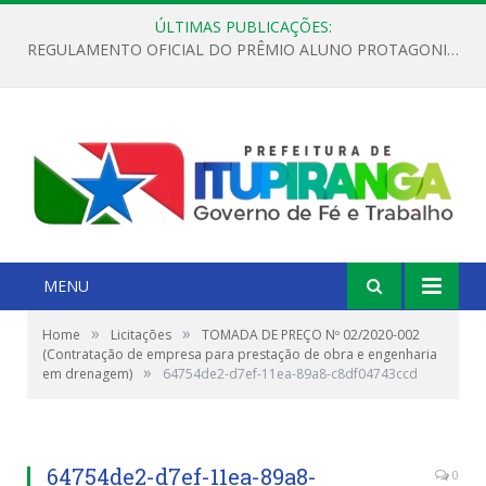
ÚLTIMAS PUBLICAÇÕES:
REGULAMENTO OFICIAL DO PRÊMIO ALUNO PROTAGONISTA – EDIÇÃO 2026
MENU
»
»
Home
Licitações
TOMADA DE PREÇO Nº 02/2020-002
(Contratação de empresa para prestação de obra e engenharia
»
em drenagem)
64754de2-d7ef-11ea-89a8-c8df04743ccd
64754de2-d7ef-11ea-89a8-
0