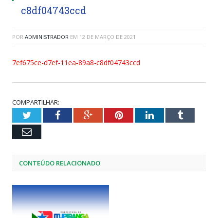
c8df04743ccd
POR
ADMINISTRADOR
EM
12 DE MARÇO DE 2021
7ef675ce-d7ef-11ea-89a8-c8df04743ccd
COMPARTILHAR:
Twitter
Facebook
Google+
Pinterest
LinkedIn
Tumblr
Email
CONTEÚDO RELACIONADO