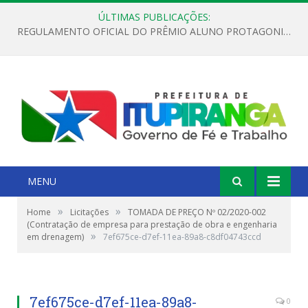
ÚLTIMAS PUBLICAÇÕES:
REGULAMENTO OFICIAL DO PRÊMIO ALUNO PROTAGONISTA – EDIÇÃO 2026
MENU
»
»
Home
Licitações
TOMADA DE PREÇO Nº 02/2020-002
(Contratação de empresa para prestação de obra e engenharia
»
em drenagem)
7ef675ce-d7ef-11ea-89a8-c8df04743ccd
7ef675ce-d7ef-11ea-89a8-
0