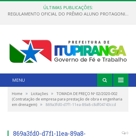
ÚLTIMAS PUBLICAÇÕES:
REGULAMENTO OFICIAL DO PRÊMIO ALUNO PROTAGONISTA – EDIÇÃO 2026
MENU
»
»
Home
Licitações
TOMADA DE PREÇO Nº 02/2020-002
(Contratação de empresa para prestação de obra e engenharia
»
em drenagem)
869a3fd0-d7f1-11ea-89a8-c8df04743ccd
869a3fd0-d7f1-11ea-89a8-
0