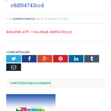
c8df04743ccd
POR
ADMINISTRADOR
EM
12 DE MARÇO DE 2021
869a3fd0-d7f1-11ea-89a8-c8df04743ccd
COMPARTILHAR:
Twitter
Facebook
Google+
Pinterest
LinkedIn
Tumblr
Email
CONTEÚDO RELACIONADO