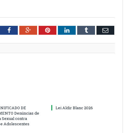
tter
Facebook
Google+
Pinterest
LinkedIn
Tumblr
Email
NIFICADO DE
Lei Aldir Blanc 2026
ENTO Denúncias de
a Sexual contra
 e Adolescentes