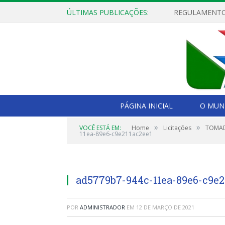
ÚLTIMAS PUBLICAÇÕES:
PÁGINA INICIAL
O MUNI
»
»
VOCÊ ESTÁ EM:
Home
Licitações
TOMADA
11ea-89e6-c9e211ac2ee1
ad5779b7-944c-11ea-89e6-c9e2
POR
ADMINISTRADOR
EM
12 DE MARÇO DE 2021