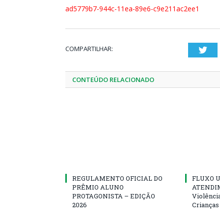
ad5779b7-944c-11ea-89e6-c9e211ac2ee1
COMPARTILHAR:
Twi
CONTEÚDO RELACIONADO
REGULAMENTO OFICIAL DO
FLUXO U
PRÊMIO ALUNO
ATENDIM
PROTAGONISTA – EDIÇÃO
Violênci
2026
Crianças